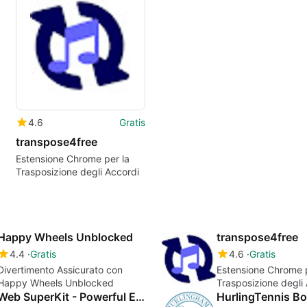
4.6
Gratis
transpose4free
Estensione Chrome per la
Trasposizione degli Accordi
Happy Wheels Unblocked
transpose4free
4.4
Gratis
4.6
Gratis
Divertimento Assicurato con
Estensione Chrome p
Happy Wheels Unblocked
Trasposizione degli
Web SuperKit - Powerful Extension for Everything (1MB)