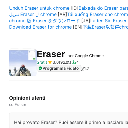
Unduh Eraser untuk chrome
Baixada do Eraser pa
تنزيل Eraser ل chrome
Tải xuống Eraser cho chro
chrome 版 Eraser をダウンロード
Laden Sie Eraser
Download Eraser for chrome
下载Eraser以获得chr
Eraser
per Google Chrome
Gratis
3.6
92
4
Programma Fidato
V
1.7
Opinioni utenti
su Eraser
Hai provato Eraser? Puoi essere il primo a lasciare l