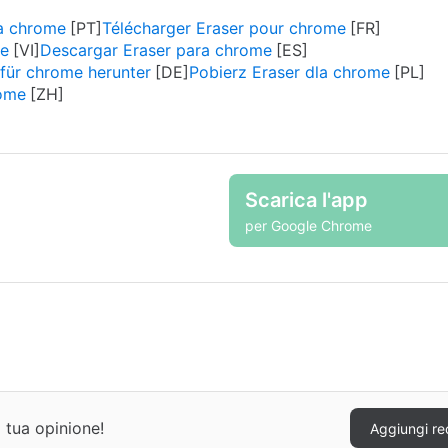
ra chrome
Télécharger Eraser pour chrome
me
Descargar Eraser para chrome
 für chrome herunter
Pobierz Eraser dla chrome
ome
Scarica l'app
per Google Chrome
a tua opinione!
Aggiungi re