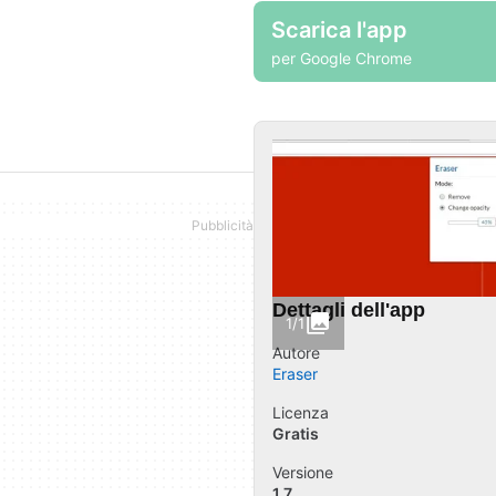
Scarica l'app
per Google Chrome
Dettagli dell'app
1/1
Autore
Eraser
Licenza
Gratis
Versione
1.7