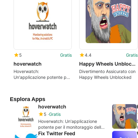
5
Gratis
4.4
Gratis
hoverwatch
Happy Wheels Unblocked
Hoverwatch:
Divertimento Assicurato con
Un'applicazione potente per
Happy Wheels Unblocked
il monitoraggio delle attività
su telefoni e PC.
Esplora Apps
hoverwatch
5
Gratis
Hoverwatch: Un'applicazione
potente per il monitoraggio delle
attività su telefoni e PC.
Fix Twitter Feed